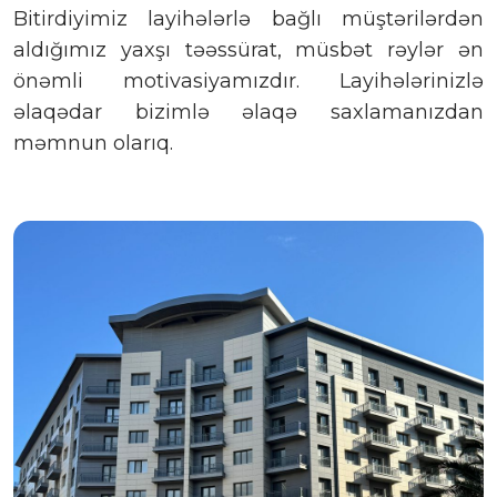
Bitirdiyimiz layihələrlə bağlı müştərilərdən
aldığımız yaxşı təəssürat, müsbət rəylər ən
önəmli motivasiyamızdır. Layihələrinizlə
əlaqədar bizimlə əlaqə saxlamanızdan
məmnun olarıq.