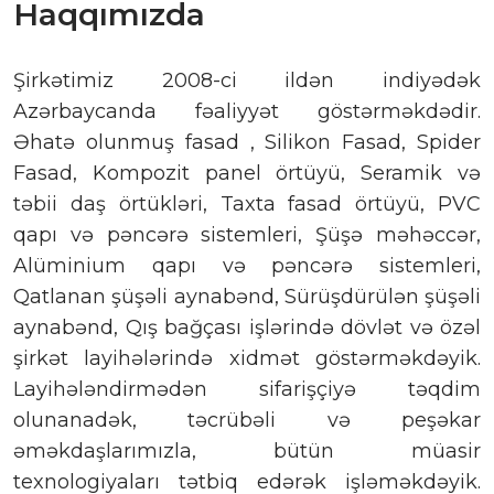
Haqqımızda
Şirkətimiz 2008-ci ildən indiyədək
Azərbaycanda fəaliyyət göstərməkdədir.
Əhatə olunmuş fasad , Silikon Fasad, Spider
Fasad, Kompozit panel örtüyü, Seramik və
təbii daş örtükləri, Taxta fasad örtüyü, PVC
qapı və pəncərə sistemleri, Şüşə məhəccər,
Alüminium qapı və pəncərə sistemleri,
Qatlanan şüşəli aynabənd, Sürüşdürülən şüşəli
aynabənd, Qış bağçası işlərində dövlət və özəl
şirkət layihələrində xidmət göstərməkdəyik.
Layihələndirmədən sifarişçiyə təqdim
olunanadək, təcrübəli və peşəkar
əməkdaşlarımızla, bütün müasir
texnologiyaları tətbiq edərək işləməkdəyik.