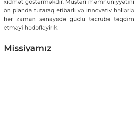
xidmət göstərməkdir. Müştəri məmnuniyyətini
ön planda tutaraq etibarlı və innovativ həllərlə
hər zaman sənayedə güclü təcrübə təqdim
etməyi hədəfləyirik.
Missiyamız
Yenilikçi həllərimiz və etibarlı xidmət
yanaşmamızla müştəri məmnuniyyətini daim
artırmağı və sektorda standartları yüksəltməyi
hədəfləyirik. Həmişə sadiq qalaraq dürüstlük,
şəffaflıq və mükəmməllik prinsipləri ilə
işimizin hər mərhələsində ən yaxşı nəticələri
əldə etməyə diqqət yetiririk.