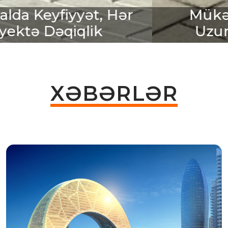
Mükəmməl Görünüş,
Uzunömürlü Nəticə
XƏBƏRLƏR