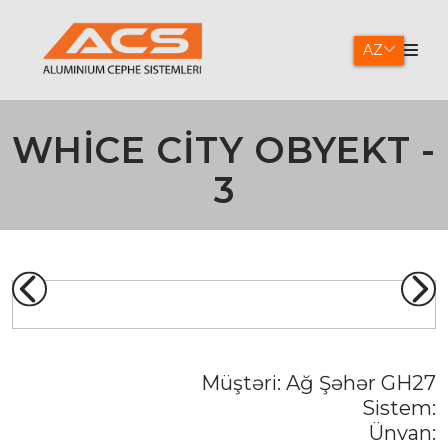
AZ
WHICE CITY OBYEKT -
3
Müştəri:
Ağ Şəhər GH27
Sistem:
Ünvan: