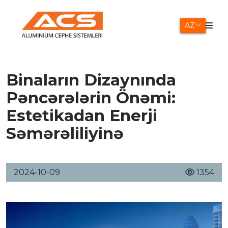
AZ
Binaların Dizaynında
Pəncərələrin Önəmi:
Estetikadan Enerji
Səmərəliliyinə
2024-10-09
1354