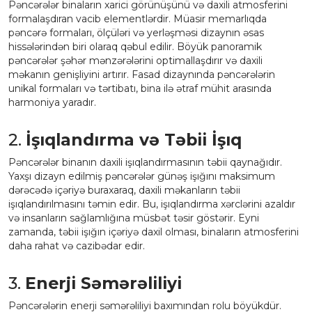
Pəncərələr binaların xarici görünüşünü və daxili atmosferini
formalaşdıran vacib elementlərdir. Müasir memarlıqda
pəncərə formaları, ölçüləri və yerləşməsi dizaynın əsas
hissələrindən biri olaraq qəbul edilir. Böyük panoramik
pəncərələr şəhər mənzərələrini optimallaşdırır və daxili
məkanın genişliyini artırır. Fasad dizaynında pəncərələrin
unikal formaları və tərtibatı, bina ilə ətraf mühit arasında
harmoniya yaradır.
2.
İşıqlandırma və Təbii İşıq
Pəncərələr binanın daxili işıqlandırmasının təbii qaynağıdır.
Yaxşı dizayn edilmiş pəncərələr günəş işığını maksimum
dərəcədə içəriyə buraxaraq, daxili məkanların təbii
işıqlandırılmasını təmin edir. Bu, işıqlandırma xərclərini azaldır
və insanların sağlamlığına müsbət təsir göstərir. Eyni
zamanda, təbii işığın içəriyə daxil olması, binaların atmosferini
daha rahat və cazibədar edir.
3.
Enerji Səmərəliliyi
Pəncərələrin enerji səmərəliliyi baxımından rolu böyükdür.