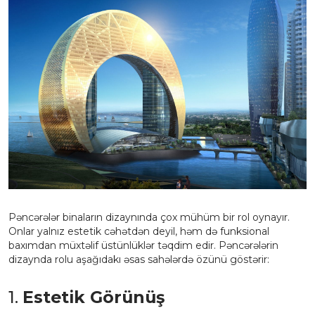
Pəncərələr binaların dizaynında çox mühüm bir rol oynayır.
Onlar yalnız estetik cəhətdən deyil, həm də funksional
baxımdan müxtəlif üstünlüklər təqdim edir. Pəncərələrin
dizaynda rolu aşağıdakı əsas sahələrdə özünü göstərir:
1.
Estetik Görünüş