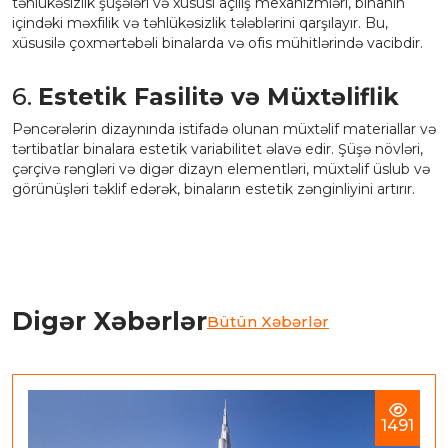
təhlükəsizlik şüşələri və xüsusi açılış mexanizmləri, binanın
içindəki məxfilik və təhlükəsizlik tələblərini qarşılayır. Bu,
xüsusilə çoxmərtəbəli binalarda və ofis mühitlərində vacibdir.
6.
Estetik Fasilitə və Müxtəliflik
Pəncərələrin dizaynında istifadə olunan müxtəlif materiallar və
tərtibatlar binalara estetik variabilitet əlavə edir. Şüşə növləri,
çərçivə rəngləri və digər dizayn elementləri, müxtəlif üslub və
görünüşləri təklif edərək, binaların estetik zənginliyini artırır.
Digər Xəbərlər
Bütün Xəbərlər
1491