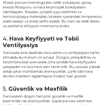
Müasir pəncərə texnologiyaları, istilik izolyasiyası, günəş
enerjisi filtrasyonu və hava keçirməzlik funksiyalarını
təkmilləşdirir. Məsələn, çoxqatlı şüşə sistemləri və
termoizolyasiya materialları, binaların içərisindəki temperaturu
stabil saxlayır və enerji sərfini azaldır. Bu, həm də istilik itkisini
və sərinləmə ehtiyacını minimuma endirir.
4.
Hava Keyfiyyəti və Təbii
Ventilyasiya
Pəncərələr bina daxilində hava axınını və ventilyasiyanı təmin
etməkdə də mühüm rol oynayır. Düzgün yerləşdirilmiş və
tənzimlənə bilən pəncərələr, bina içindəki hava keyfiyyətini
yaxşılaşdırır və təzə hava axını təmin edir. Bu, xüsusilə yüksək
sıxlıqlı şəhər mühitlərində əhəmiyyətlidir, çünki təbii hava
dövranı insanların sağlamlığına müsbət təsir göstərir.
5.
Güvənlik və Məxfilik
Pəncərələrin dizaynı həmçinin güvənlik və məxfilik
baxımından da əhəmiyyətlidir. Qapalı pəncərə sistemləri,